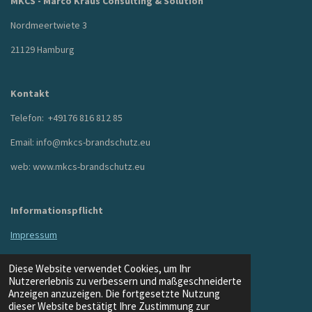
MKCS - Marco Kraus Consulting & Solution
Nordmeertwiete 3
21129 Hamburg
Kontakt
Telefon: +49176 816 812 85
Email: info@mkcs-brandschutz.eu
web: www.mkcs-brandschutz.eu
Informationspflicht
Impressum
Datenschutzhinweise
Diese Website verwendet Cookies, um Ihr
© 2024 - 2026 Marco Kraus Consulting & Solutions
Nutzererlebnis zu verbessern und maßgeschneiderte
Mit Unterstützung von
Webador
Anzeigen anzuzeigen. Die fortgesetzte Nutzung
dieser Website bestätigt Ihre Zustimmung zur